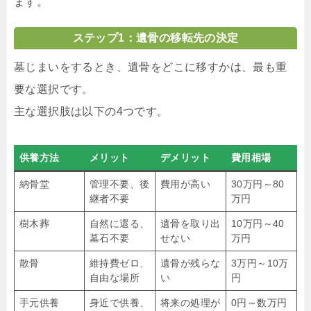
ます。
ステップ1：遺骨の移転先の決定
墓じまいをするとき、遺骨をどこに移すかは、最も重
要な選択です。
主な選択肢は以下の4つです。
供養方法
メリット
デメリット
費用相場
納骨堂
管理不要、後
費用が高い
30万円～80
継者不要
万円
樹木葬
自然に還る、
遺骨を取り出
10万円～40
墓石不要
せない
万円
散骨
維持費ゼロ、
遺骨が残らな
3万円～10万
自由な場所
い
円
手元供養
身近で供養、
将来の処理が
0円～数万円