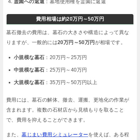
霊園への返還
：墓地使用権を霊園に返還
費用相場は約20万円～50万円
墓石撤去の費用は、墓石の大きさや構造によって異な
りますが、一般的には
20万円～50万円
が相場です。
小規模な墓石
：20万円～25万円
中規模な墓石
：25万円～40万円
大規模な墓石
：35万円～50万円以上
費用には、墓石の解体、撤去、運搬、更地化の作業が
含まれます。複数の石材店から見積もりを取ること
で、費用を抑えることができます。
また、
墓じまい費用シミュレーター
を使えば、ある程