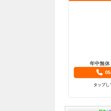
年中無休
05
タップし