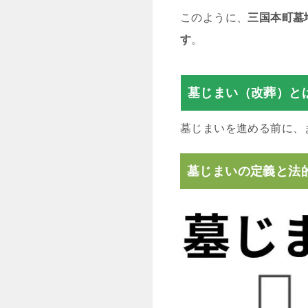
このように、
三国本町墓
す
。
墓じまい（改葬）と
墓じまいを進める前に、
墓じまいの定義と法