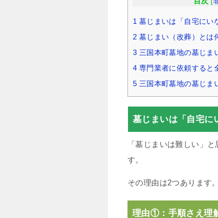
目次
[
1
墓じまいは「自宅にい
2
墓じまい（改葬）とは
3
三国本町墓地の墓じま
4
専門業者に依頼すると
5
三国本町墓地の墓じま
墓じまいは「自宅に
「墓じまいは難しい」と
す。
その理由は2つあります
理由①：手順さえ理