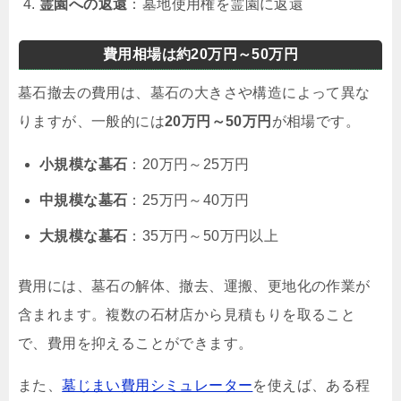
霊園への返還
：墓地使用権を霊園に返還
費用相場は約20万円～50万円
墓石撤去の費用は、墓石の大きさや構造によって異な
りますが、一般的には
20万円～50万円
が相場です。
小規模な墓石
：20万円～25万円
中規模な墓石
：25万円～40万円
大規模な墓石
：35万円～50万円以上
費用には、墓石の解体、撤去、運搬、更地化の作業が
含まれます。複数の石材店から見積もりを取ること
で、費用を抑えることができます。
また、
墓じまい費用シミュレーター
を使えば、ある程