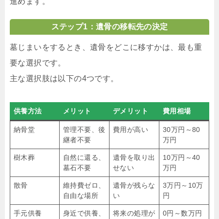
進めます。
ステップ1：遺骨の移転先の決定
墓じまいをするとき、遺骨をどこに移すかは、最も重
要な選択です。
主な選択肢は以下の4つです。
供養方法
メリット
デメリット
費用相場
納骨堂
管理不要、後
費用が高い
30万円～80
継者不要
万円
樹木葬
自然に還る、
遺骨を取り出
10万円～40
墓石不要
せない
万円
散骨
維持費ゼロ、
遺骨が残らな
3万円～10万
自由な場所
い
円
手元供養
身近で供養、
将来の処理が
0円～数万円