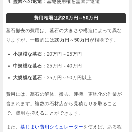
霊園への返還
：墓地使用権を霊園に返還
費用相場は約20万円～50万円
墓石撤去の費用は、墓石の大きさや構造によって異な
りますが、一般的には
20万円～50万円
が相場です。
小規模な墓石
：20万円～25万円
中規模な墓石
：25万円～40万円
大規模な墓石
：35万円～50万円以上
費用には、墓石の解体、撤去、運搬、更地化の作業が
含まれます。複数の石材店から見積もりを取ること
で、費用を抑えることができます。
また、
墓じまい費用シミュレーター
を使えば、ある程