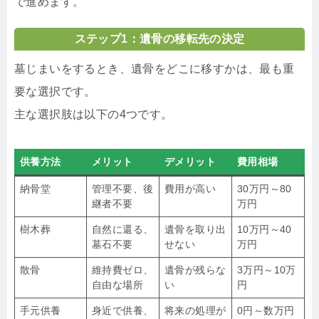
で進めます。
ステップ1：遺骨の移転先の決定
墓じまいをするとき、遺骨をどこに移すかは、最も重
要な選択です。
主な選択肢は以下の4つです。
供養方法
メリット
デメリット
費用相場
納骨堂
管理不要、後
費用が高い
30万円～80
継者不要
万円
樹木葬
自然に還る、
遺骨を取り出
10万円～40
墓石不要
せない
万円
散骨
維持費ゼロ、
遺骨が残らな
3万円～10万
自由な場所
い
円
手元供養
身近で供養、
将来の処理が
0円～数万円