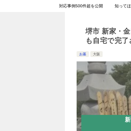
対応事例500件超を公開
知ってほ
堺市 新家・
も自宅で完了
お墓
大阪
新