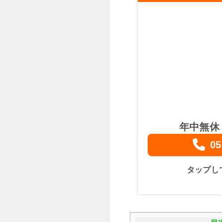
年中無休
05
タップし