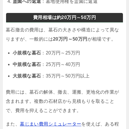
霊園への返還
：墓地使用権を霊園に返還
費用相場は約20万円～50万円
墓石撤去の費用は、墓石の大きさや構造によって異な
りますが、一般的には
20万円～50万円
が相場です。
小規模な墓石
：20万円～25万円
中規模な墓石
：25万円～40万円
大規模な墓石
：35万円～50万円以上
費用には、墓石の解体、撤去、運搬、更地化の作業が
含まれます。複数の石材店から見積もりを取ること
で、費用を抑えることができます。
また、
墓じまい費用シミュレーター
を使えば、ある程