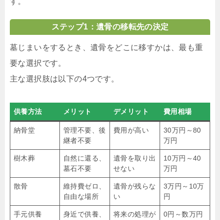
す。
ステップ1：遺骨の移転先の決定
墓じまいをするとき、遺骨をどこに移すかは、最も重
要な選択です。
主な選択肢は以下の4つです。
供養方法
メリット
デメリット
費用相場
納骨堂
管理不要、後
費用が高い
30万円～80
継者不要
万円
樹木葬
自然に還る、
遺骨を取り出
10万円～40
墓石不要
せない
万円
散骨
維持費ゼロ、
遺骨が残らな
3万円～10万
自由な場所
い
円
手元供養
身近で供養、
将来の処理が
0円～数万円