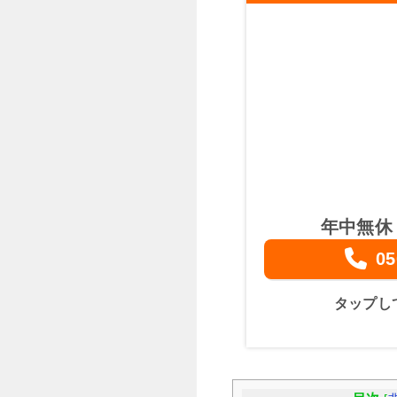
年中無休
05
タップし