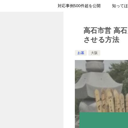
対応事例500件超を公開
知ってほ
高石市営 高
させる方法
お墓
大阪