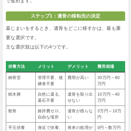
で進めます。
ステップ1：遺骨の移転先の決定
墓じまいをするとき、遺骨をどこに移すかは、最も重
要な選択です。
主な選択肢は以下の4つです。
供養方法
メリット
デメリット
費用相場
納骨堂
管理不要、後
費用が高い
30万円～80
継者不要
万円
樹木葬
自然に還る、
遺骨を取り出
10万円～40
墓石不要
せない
万円
散骨
維持費ゼロ、
遺骨が残らな
3万円～10万
自由な場所
い
円
手元供養
身近で供養、
将来の処理が
0円～数万円