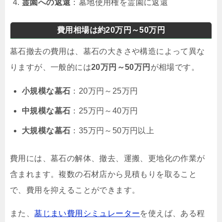
霊園への返還
：墓地使用権を霊園に返還
費用相場は約20万円～50万円
墓石撤去の費用は、墓石の大きさや構造によって異な
りますが、一般的には
20万円～50万円
が相場です。
小規模な墓石
：20万円～25万円
中規模な墓石
：25万円～40万円
大規模な墓石
：35万円～50万円以上
費用には、墓石の解体、撤去、運搬、更地化の作業が
含まれます。複数の石材店から見積もりを取ること
で、費用を抑えることができます。
また、
墓じまい費用シミュレーター
を使えば、ある程