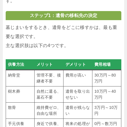
す。
ステップ1：遺骨の移転先の決定
墓じまいをするとき、遺骨をどこに移すかは、最も重
要な選択です。
主な選択肢は以下の4つです。
供養方法
メリット
デメリット
費用相場
納骨堂
管理不要、後
費用が高い
30万円～80
継者不要
万円
樹木葬
自然に還る、
遺骨を取り出
10万円～40
墓石不要
せない
万円
散骨
維持費ゼロ、
遺骨が残らな
3万円～10万
自由な場所
い
円
手元供養
身近で供養、
将来の処理が
0円～数万円