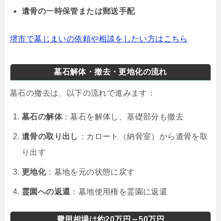
遺骨の一時保管または郵送手配
堺市で墓じまいの依頼や相談をしたい方はこちら
墓石解体・撤去・更地化の流れ
墓石の撤去は、以下の流れで進みます：
墓石の解体
：墓石を解体し、基礎部分も撤去
遺骨の取り出し
：カロート（納骨室）から遺骨を取
り出す
更地化
：墓地を元の状態に戻す
霊園への返還
：墓地使用権を霊園に返還
費用相場は約20万円～50万円