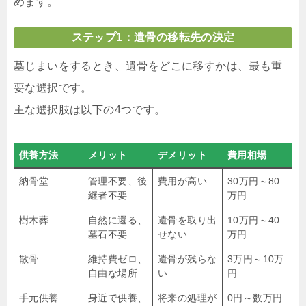
めます。
ステップ1：遺骨の移転先の決定
墓じまいをするとき、遺骨をどこに移すかは、最も重
要な選択です。
主な選択肢は以下の4つです。
供養方法
メリット
デメリット
費用相場
納骨堂
管理不要、後
費用が高い
30万円～80
継者不要
万円
樹木葬
自然に還る、
遺骨を取り出
10万円～40
墓石不要
せない
万円
散骨
維持費ゼロ、
遺骨が残らな
3万円～10万
自由な場所
い
円
手元供養
身近で供養、
将来の処理が
0円～数万円