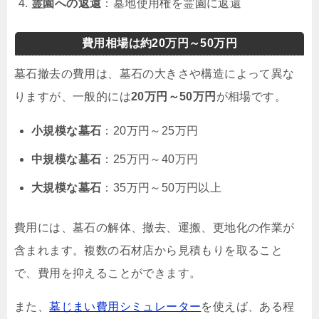
霊園への返還
：墓地使用権を霊園に返還
費用相場は約20万円～50万円
墓石撤去の費用は、墓石の大きさや構造によって異な
りますが、一般的には
20万円～50万円
が相場です。
小規模な墓石
：20万円～25万円
中規模な墓石
：25万円～40万円
大規模な墓石
：35万円～50万円以上
費用には、墓石の解体、撤去、運搬、更地化の作業が
含まれます。複数の石材店から見積もりを取ること
で、費用を抑えることができます。
また、
墓じまい費用シミュレーター
を使えば、ある程