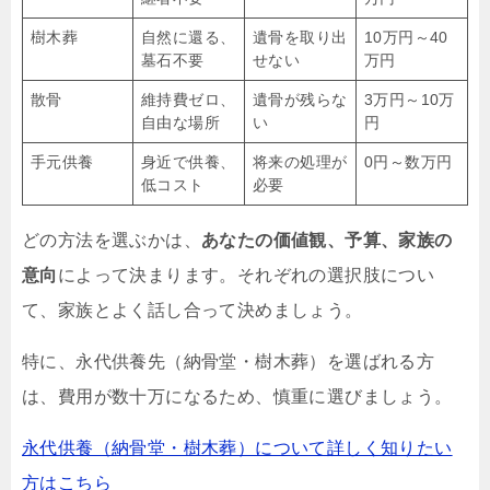
樹木葬
自然に還る、
遺骨を取り出
10万円～40
墓石不要
せない
万円
散骨
維持費ゼロ、
遺骨が残らな
3万円～10万
自由な場所
い
円
手元供養
身近で供養、
将来の処理が
0円～数万円
低コスト
必要
どの方法を選ぶかは、
あなたの価値観、予算、家族の
意向
によって決まります。それぞれの選択肢につい
て、家族とよく話し合って決めましょう。
特に、永代供養先（納骨堂・樹木葬）を選ばれる方
は、費用が数十万になるため、慎重に選びましょう。
永代供養（納骨堂・樹木葬）について詳しく知りたい
方はこちら