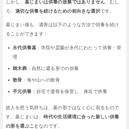
しかし、
墓じまいは供養の放棄ではありません
。むし
ろ、
適切な供養を続けるための前向きな選択
です。
墓じまい後も、遺骨は以下のような方法で供養を続け
ることができます：
永代供養墓
：寺院や霊園が永代にわたって供養・管
理
樹木葬
：自然に還る形での供養
散骨
：海や山への散骨
手元供養
：自宅で遺骨を保管し、身近で供養
故人を想う気持ちは、墓の形ではなく心に宿るもので
す。墓じまいは、
時代や生活環境に合った新しい供養
の形を選ぶこと
なのです。