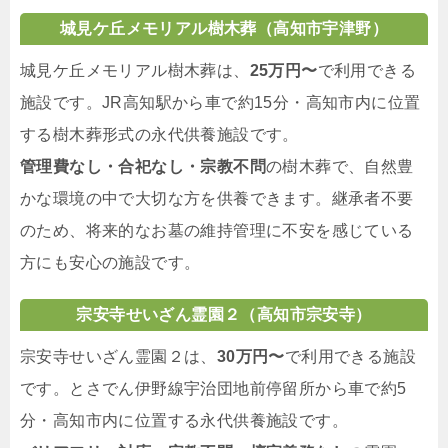
城見ケ丘メモリアル樹木葬（高知市宇津野）
城見ケ丘メモリアル樹木葬は、
25万円〜
で利用できる
施設です。JR高知駅から車で約15分・高知市内に位置
する樹木葬形式の永代供養施設です。
管理費なし・合祀なし・宗教不問
の樹木葬で、自然豊
かな環境の中で大切な方を供養できます。継承者不要
のため、将来的なお墓の維持管理に不安を感じている
方にも安心の施設です。
宗安寺せいざん霊園２（高知市宗安寺）
宗安寺せいざん霊園２は、
30万円〜
で利用できる施設
です。とさでん伊野線宇治団地前停留所から車で約5
分・高知市内に位置する永代供養施設です。