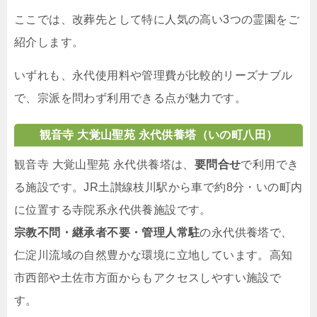
ここでは、改葬先として特に人気の高い3つの霊園をご
紹介します。
いずれも、永代使用料や管理費が比較的リーズナブル
で、宗派を問わず利用できる点が魅力です。
観音寺 大覚山聖苑 永代供養塔（いの町八田）
観音寺 大覚山聖苑 永代供養塔は、
要問合せ
で利用でき
る施設です。JR土讃線枝川駅から車で約8分・いの町内
に位置する寺院系永代供養施設です。
宗教不問・継承者不要・管理人常駐
の永代供養塔で、
仁淀川流域の自然豊かな環境に立地しています。高知
市西部や土佐市方面からもアクセスしやすい施設で
す。