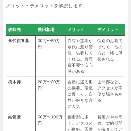
メリット・デメリットを解説します。
改葬先
費用相場
メリット
デメリット
永代供養墓
30万〜50万
寺院や霊園が
個別のお墓で
円
永代に渡り管
はなく、他の
理・供養して
方と一緒に供
くれる。管理
養される
費不要で安心
感がある
樹木葬
20万〜80万
自然に還る形
山間部など、
円
の供養。環境
アクセスが不
に優しく、自
便な場合もあ
然が好きな方
る
に人気
納骨堂
50万〜100万
都市部に多
費用がやや高
円
く、アクセス
め。契約期間
が良好。天候
が決まってい