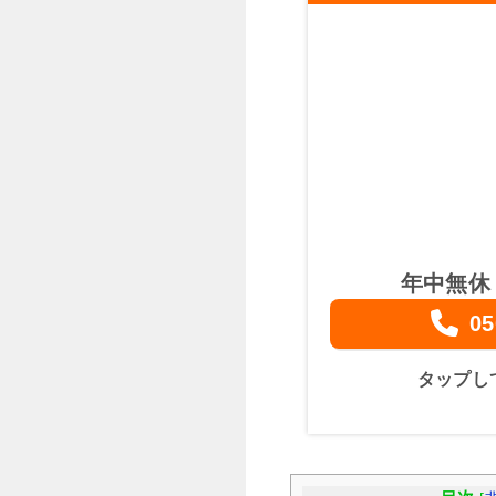
年中無休
05
タップし