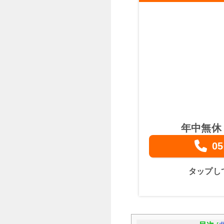
年中無休
05
タップし