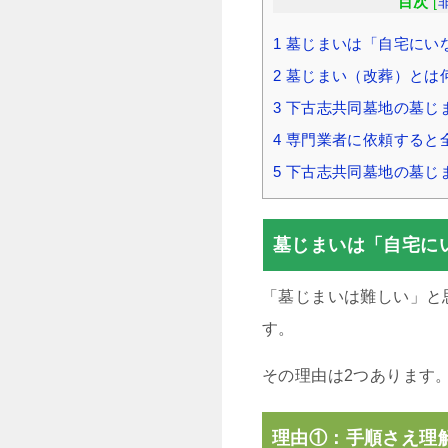
目次
[
1
墓じまいは「自宅にい
2
墓じまい（改葬）とは
3
下古志共同墓地の墓じ
4
専門業者に依頼すると
5
下古志共同墓地の墓じ
墓じまいは「自宅に
「墓じまいは難しい」と
す。
その理由は2つあります
理由①：手順さえ理