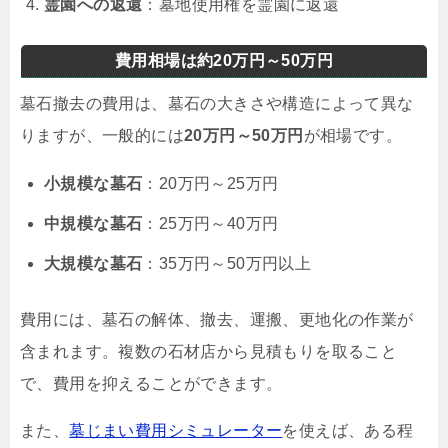
霊園への返還
：墓地使用権を霊園に返還
費用相場は約20万円～50万円
墓石撤去の費用は、墓石の大きさや構造によって異な
りますが、一般的には
20万円～50万円
が相場です。
小規模な墓石
：20万円～25万円
中規模な墓石
：25万円～40万円
大規模な墓石
：35万円～50万円以上
費用には、墓石の解体、撤去、運搬、更地化の作業が
含まれます。複数の石材店から見積もりを取ること
で、費用を抑えることができます。
また、
墓じまい費用シミュレーター
を使えば、ある程