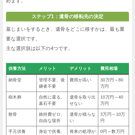
めます。
ステップ1：遺骨の移転先の決定
墓じまいをするとき、遺骨をどこに移すかは、最も重
要な選択です。
主な選択肢は以下の4つです。
供養方法
メリット
デメリット
費用相場
納骨堂
管理不要、後
費用が高い
30万円～80
継者不要
万円
樹木葬
自然に還る、
遺骨を取り出
10万円～40
墓石不要
せない
万円
散骨
維持費ゼロ、
遺骨が残らな
3万円～10万
自由な場所
い
円
手元供養
身近で供養、
将来の処理が
0円～数万円