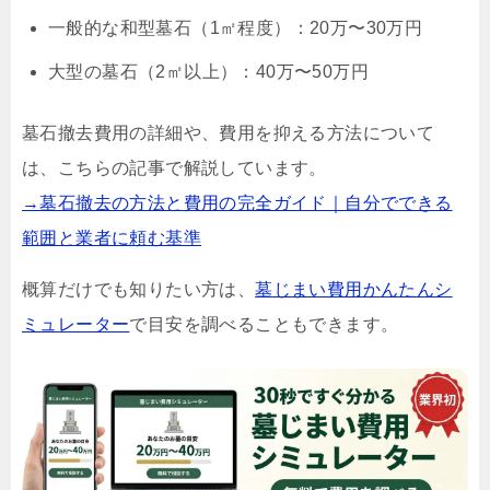
一般的な和型墓石（1㎡程度）：20万〜30万円
大型の墓石（2㎡以上）：40万〜50万円
墓石撤去費用の詳細や、費用を抑える方法について
は、こちらの記事で解説しています。
→墓石撤去の方法と費用の完全ガイド｜自分でできる
範囲と業者に頼む基準
概算だけでも知りたい方は、
墓じまい費用かんたんシ
ミュレーター
で目安を調べることもできます。