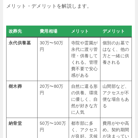
メリット・デメリットを解説します。
改葬先
費用相場
メリット
デメリット
永代供養墓
30万〜50万
寺院や霊園が
個別のお墓で
円
永代に渡り管
はなく、他の
理・供養して
方と一緒に供
くれる。管理
養される
費不要で安心
感がある
樹木葬
20万〜80万
自然に還る形
山間部など、
円
の供養。環境
アクセスが不
に優しく、自
便な場合もあ
然が好きな方
る
に人気
納骨堂
50万〜100万
都市部に多
費用がやや高
円
く、アクセス
め。契約期間
が良好。天候
が決まってい