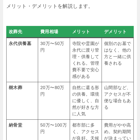
メリット・デメリットを解説します。
改葬先
費用相場
メリット
デメリット
永代供養墓
30万〜50万
寺院や霊園が
個別のお墓で
円
永代に渡り管
はなく、他の
理・供養して
方と一緒に供
くれる。管理
養される
費不要で安心
感がある
樹木葬
20万〜80万
自然に還る形
山間部など、
円
の供養。環境
アクセスが不
に優しく、自
便な場合もあ
然が好きな方
る
に人気
納骨堂
50万〜100万
都市部に多
費用がやや高
円
く、アクセス
め。契約期間
が良好。天候
が決まってい