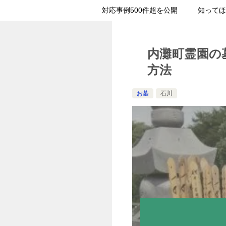
対応事例500件超を公開
知ってほ
内灘町霊園の
方法
お墓
石川