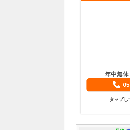
年中無休
05
タップし