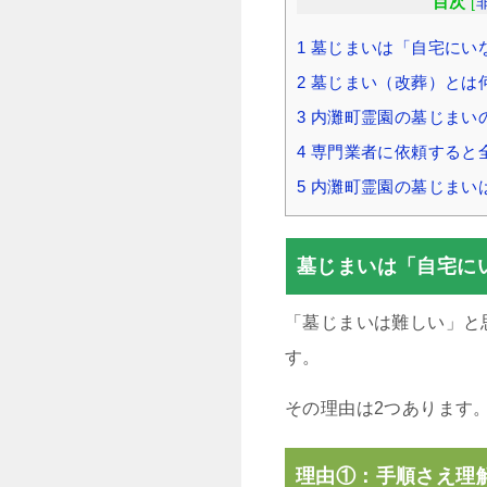
目次
[
1
墓じまいは「自宅にい
2
墓じまい（改葬）とは
3
内灘町霊園の墓じまい
4
専門業者に依頼すると
5
内灘町霊園の墓じまい
墓じまいは「自宅に
「墓じまいは難しい」と
す。
その理由は2つあります
理由①：手順さえ理