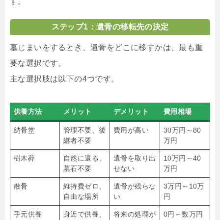
す。
ステップ1：遺骨の移転先の決定
墓じまいをするとき、遺骨をどこに移すかは、最も重
要な選択です。
主な選択肢は以下の4つです。
供養方法
メリット
デメリット
費用相場
納骨堂
管理不要、後
費用が高い
30万円～80
継者不要
万円
樹木葬
自然に還る、
遺骨を取り出
10万円～40
墓石不要
せない
万円
散骨
維持費ゼロ、
遺骨が残らな
3万円～10万
自由な場所
い
円
手元供養
身近で供養、
将来の処理が
0円～数万円