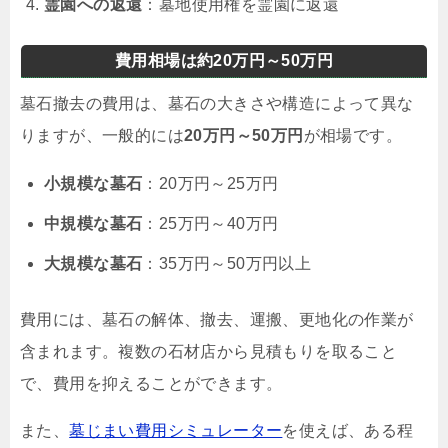
霊園への返還
：墓地使用権を霊園に返還
費用相場は約20万円～50万円
墓石撤去の費用は、墓石の大きさや構造によって異な
りますが、一般的には
20万円～50万円
が相場です。
小規模な墓石
：20万円～25万円
中規模な墓石
：25万円～40万円
大規模な墓石
：35万円～50万円以上
費用には、墓石の解体、撤去、運搬、更地化の作業が
含まれます。複数の石材店から見積もりを取ること
で、費用を抑えることができます。
また、
墓じまい費用シミュレーター
を使えば、ある程