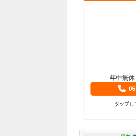
年中無休
05
タップし