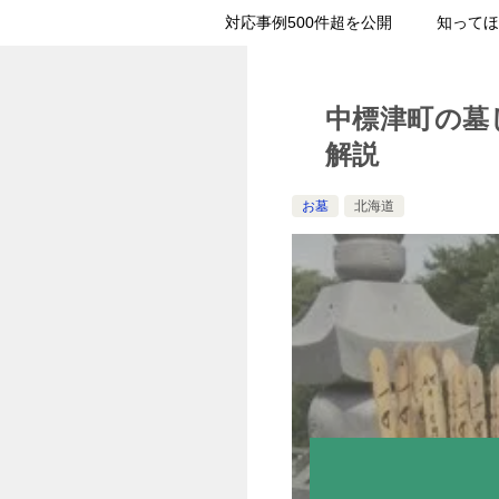
対応事例500件超を公開
知ってほ
中標津町の墓
解説
お墓
北海道