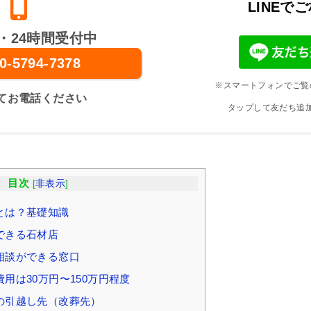
LINEで
・24時間受付中
0-5794-7378
※スマートフォンでご覧
てお電話ください
タップして友だち追
目次
[
非表示
]
とは？基礎知識
できる石材店
相談ができる窓口
用は30万円〜150万円程度
の引越し先（改葬先）