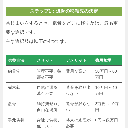
ステップ1：遺骨の移転先の決定
墓じまいをするとき、遺骨をどこに移すかは、最も重
要な選択です。
主な選択肢は以下の4つです。
供養方法
メリット
デメリット
費用相場
納骨堂
管理不要、後
費用が高い
30万円～80
継者不要
万円
樹木葬
自然に還る、
遺骨を取り出
10万円～40
墓石不要
せない
万円
散骨
維持費ゼロ、
遺骨が残らな
3万円～10万
自由な場所
い
円
手元供養
身近で供養、
将来の処理が
0円～数万円
低コスト
必要