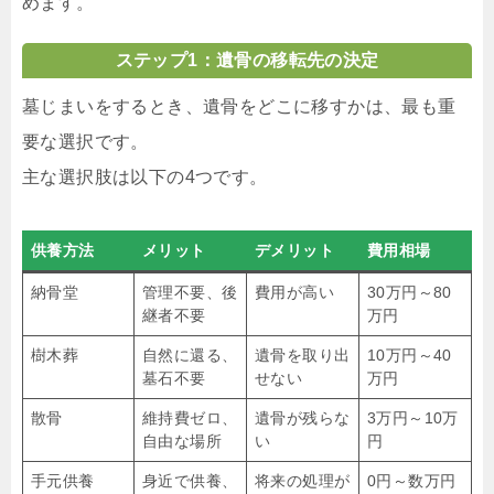
めます。
ステップ1：遺骨の移転先の決定
墓じまいをするとき、遺骨をどこに移すかは、最も重
要な選択です。
主な選択肢は以下の4つです。
供養方法
メリット
デメリット
費用相場
納骨堂
管理不要、後
費用が高い
30万円～80
継者不要
万円
樹木葬
自然に還る、
遺骨を取り出
10万円～40
墓石不要
せない
万円
散骨
維持費ゼロ、
遺骨が残らな
3万円～10万
自由な場所
い
円
手元供養
身近で供養、
将来の処理が
0円～数万円