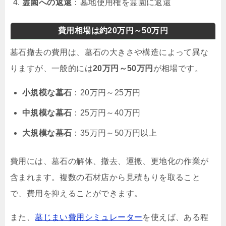
霊園への返還
：墓地使用権を霊園に返還
費用相場は約20万円～50万円
墓石撤去の費用は、墓石の大きさや構造によって異な
りますが、一般的には
20万円～50万円
が相場です。
小規模な墓石
：20万円～25万円
中規模な墓石
：25万円～40万円
大規模な墓石
：35万円～50万円以上
費用には、墓石の解体、撤去、運搬、更地化の作業が
含まれます。複数の石材店から見積もりを取ること
で、費用を抑えることができます。
また、
墓じまい費用シミュレーター
を使えば、ある程