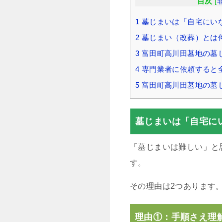
目次
[
1
墓じまいは「自宅にい
2
墓じまい（改葬）とは
3
富田町高川田墓地の墓
4
専門業者に依頼すると
5
富田町高川田墓地の墓
墓じまいは「自宅に
「墓じまいは難しい」と
す。
その理由は2つあります
理由①：手順さえ理