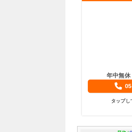
年中無休
05
タップし